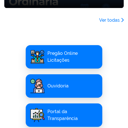
Ver todas
Pregão Online
Licitações
Ouvidoria
Portal da
Transparência