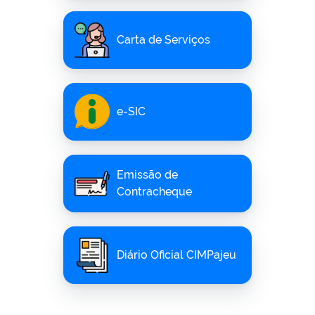
Carta de Serviços
e-SIC
Emissão de
Contracheque
Diário Oficial CIMPajeu