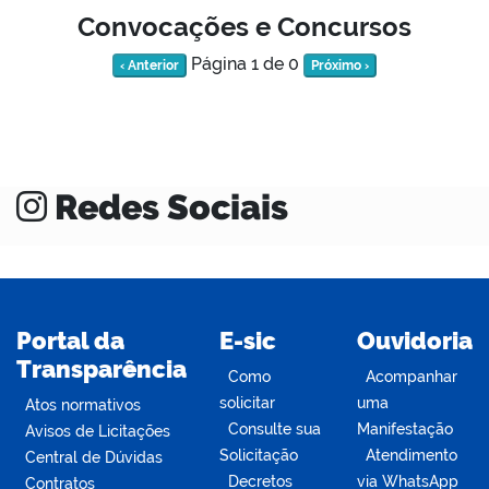
Convocações e Concursos
Página 1 de 0
‹ Anterior
Próximo ›
Redes Sociais
Portal da
E-sic
Ouvidoria
Transparência
Como
Acompanhar
solicitar
uma
Atos normativos
Consulte sua
Manifestação
Avisos de Licitações
Solicitação
Atendimento
Central de Dúvidas
Decretos
via WhatsApp
Contratos