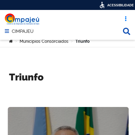
ACESSIBILIDADE
Acesso ráp
Busca
CIMPAJEÚ
Abrir menu principal de navegação
Você está aqui:
Municípios Consórciados
Triunfo
>
>
Triunfo