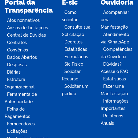
Portal da
E-sic
Ouvidoria
Transparência
Como
Acompanhar
solicitar
uma
Atos normativos
Consulte sua
Manifestação
Avisos de Licitações
Solicitação
Atendimento
Central de Dúvidas
Decretos
via WhatsApp
Contratos
Estatísticas
Competências
Convênios
Formulários
da Ouvidoria
Dados Abertos
Sic Físico
Dúvidas?
Despesas
Solicitar
Acesse o FAQ
Diárias
Recurso
Estatísticas
Estrutura
Solicitar um
Fazer uma
Organizacional
pedido
Manifestação
Ferramenta de
Informações
Autenticidade
Importantes
Folha de
Relatórios
Pagamentos
Anuais
Fornecedores
Licitações