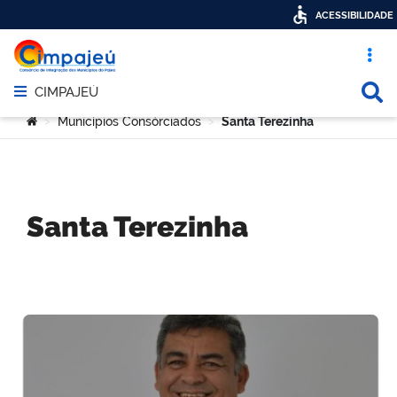
ACESSIBILIDADE
Acesso ráp
Busca
CIMPAJEÚ
Abrir menu principal de navegação
Você está aqui:
Municípios Consórciados
Santa Terezinha
>
>
Santa Terezinha