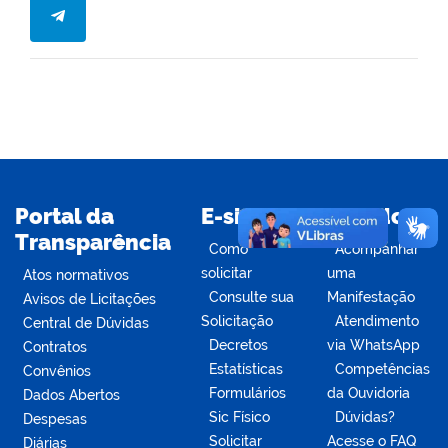
Portal da
E-sic
Ouvidoria
Transparência
Como
Acompanhar
solicitar
uma
Atos normativos
Consulte sua
Manifestação
Avisos de Licitações
Solicitação
Atendimento
Central de Dúvidas
Decretos
via WhatsApp
Contratos
Estatísticas
Competências
Convênios
Formulários
da Ouvidoria
Dados Abertos
Sic Físico
Dúvidas?
Despesas
Solicitar
Acesse o FAQ
Diárias