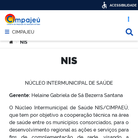
ACESSIBILIDADE
Acesso ráp
Busca
CIMPAJEÚ
Abrir menu principal de navegação
Você está aqui:
NIS
>
NIS
NÚCLEO INTERMUNICIPAL DE SAÚDE
Gerente:
Helaine Gabriela de Sá Bezerra Santana
O Núcleo Intermunicipal de Saúde NIS/CIMPAEÚ,
que tem por objetivo a cooperação técnica na área
de saúde entre os municípios consorciados, para o
desenvolvimento regional as ações e serviços para
fins de complementação de rede, visando a