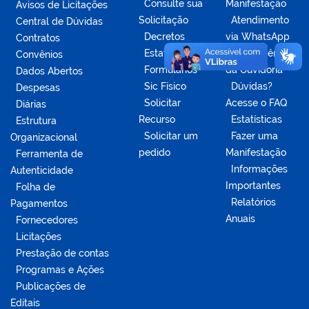
Consulte sua
Manifestação
Avisos de Licitações
Solicitação
Atendimento
Central de Dúvidas
Decretos
via WhatsApp
Contratos
Estatísticas
Competências
Convênios
Formulários
da Ouvidoria
Dados Abertos
Sic Físico
Dúvidas?
Despesas
Solicitar
Acesse o FAQ
Diárias
Recurso
Estatísticas
Estrutura
Solicitar um
Fazer uma
Organizacional
pedido
Manifestação
Ferramenta de
Informações
Autenticidade
Importantes
Folha de
Relatórios
Pagamentos
Anuais
Fornecedores
Licitações
Prestação de contas
Programas e Ações
Publicações de
Editais