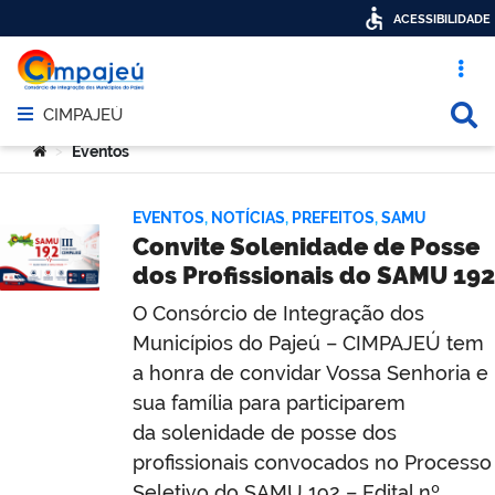
ACESSIBILIDADE
Acesso ráp
Busca
CIMPAJEÚ
Abrir menu principal de navegação
Você está aqui:
Eventos
>
EVENTOS
,
NOTÍCIAS
,
PREFEITOS
,
SAMU
Convite Solenidade de Posse
dos Profissionais do SAMU 192
O Consórcio de Integração dos
Municípios do Pajeú – CIMPAJEÚ tem
a honra de convidar Vossa Senhoria e
sua família para participarem
da solenidade de posse dos
profissionais convocados no Processo
Seletivo do SAMU 192 – Edital nº