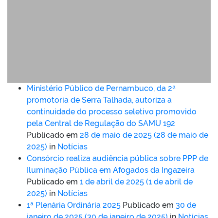
Ministério Público de Pernambuco, da 2ª
promotoria de Serra Talhada, autoriza a
continuidade do processo seletivo promovido
pela Central de Regulação do SAMU 192
Publicado em
28 de maio de 2025
(28 de maio de
2025)
in
Notícias
Consórcio realiza audiência pública sobre PPP de
Iluminação Pública em Afogados da Ingazeira
Publicado em
1 de abril de 2025
(1 de abril de
2025)
in
Notícias
1ª Plenária Ordinária 2025
Publicado em
30 de
janeiro de 2025
(30 de janeiro de 2025)
in
Notícias