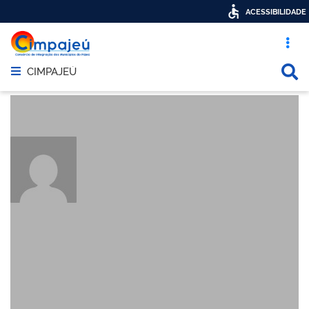
ACESSIBILIDADE
Acesso ráp
Busca
CIMPAJEÚ
Abrir menu principal de navegação
About: adm140
Posts by adm140: