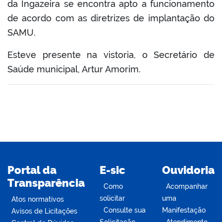
da Ingazeira se encontra apto a funcionamento
book
de acordo com as diretrizes de implantação do
SAMU.
er
Esteve presente na vistoria, o Secretário de
Saúde municipal, Artur Amorim.
din
Portal da
E-sic
Ouvidoria
Transparência
Como
Acompanhar
solicitar
uma
Atos normativos
Consulte sua
Manifestação
Avisos de Licitações