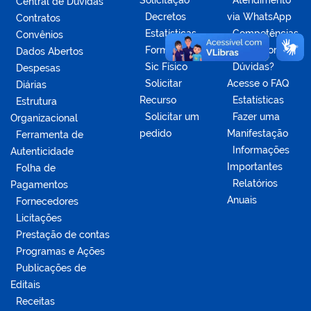
Solicitação
Atendimento
Central de Dúvidas
Decretos
via WhatsApp
Contratos
Estatísticas
Competências
Convênios
Formulários
da Ouvidoria
Dados Abertos
Sic Físico
Dúvidas?
Despesas
Solicitar
Acesse o FAQ
Diárias
Recurso
Estatísticas
Estrutura
Solicitar um
Fazer uma
Organizacional
pedido
Manifestação
Ferramenta de
Informações
Autenticidade
Importantes
Folha de
Relatórios
Pagamentos
Anuais
Fornecedores
Licitações
Prestação de contas
Programas e Ações
Publicações de
Editais
Receitas