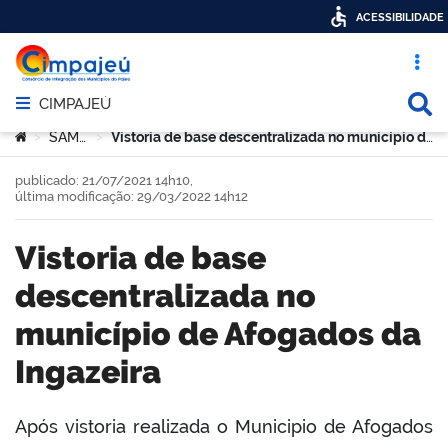
ACESSIBILIDADE
Acesso ráp
Busca
CIMPAJEÚ
Abrir menu principal de navegação
Você está aqui:
SAMU
Vistoria de base descentralizada no município de Afogados da Ingazeira
>
>
publicado: 21/07/2021 14h10,
última modificação: 29/03/2022 14h12
Vistoria de base
descentralizada no
município de Afogados da
Ingazeira
Após vistoria realizada o Municipio de Afogados