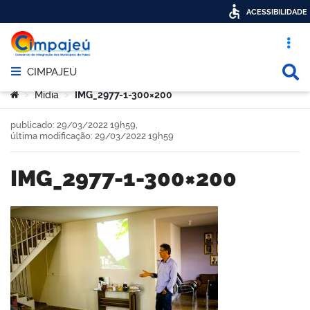
ACESSIBILIDADE
Acesso ráp
Busca
CIMPAJEÚ
Abrir menu principal de navegação
Você está aqui:
Mídia
IMG_2977-1-300×200
>
>
publicado: 29/03/2022 19h59,
última modificação: 29/03/2022 19h59
IMG_2977-1-300×200
book
er