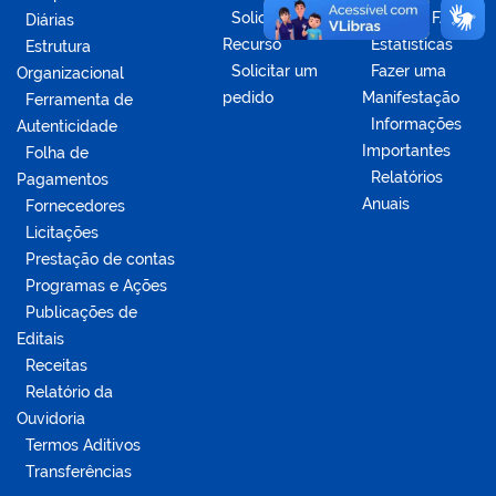
Solicitar
Acesse o FAQ
Diárias
Recurso
Estatísticas
Estrutura
Solicitar um
Fazer uma
Organizacional
pedido
Manifestação
Ferramenta de
Informações
Autenticidade
Importantes
Folha de
Relatórios
Pagamentos
Anuais
Fornecedores
Licitações
Prestação de contas
Programas e Ações
Publicações de
Editais
Receitas
Relatório da
Ouvidoria
Termos Aditivos
Transferências