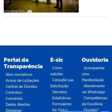
din
Portal da
E-sic
Ouvidoria
Transparência
Como
Acompanhar
solicitar
uma
Atos normativos
Consulte sua
Manifestação
Avisos de Licitações
Solicitação
Atendimento
Central de Dúvidas
Decretos
via WhatsApp
Contratos
Estatísticas
Competências
Convênios
Formulários
da Ouvidoria
Dados Abertos
Sic Físico
Dúvidas?
Despesas