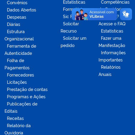
Estatísticas
Competências
Convênios
Formulários
da Ouvidoria
Dados Abertos
Sic Físico
Dúvidas?
Despesas
Solicitar
Acesse o FAQ
Diárias
Recurso
Estatísticas
Estrutura
Solicitar um
Fazer uma
Organizacional
pedido
Manifestação
Ferramenta de
Informações
Autenticidade
Importantes
Folha de
Relatórios
Pagamentos
Anuais
Fornecedores
Licitações
Prestação de contas
Programas e Ações
Publicações de
Editais
Receitas
Relatório da
Ouvidoria