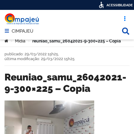
ACESSIBILIDADE
Acesso ráp
Busca
CIMPAJEÚ
Abrir menu principal de navegação
Você está aqui:
Mídia
reuniao_samu_26042021-9-300×225 – Copia
>
>
publicado: 29/03/2022 15h25,
última modificação: 29/03/2022 15h25
reuniao_samu_26042021-
9-300×225 – Copia
book