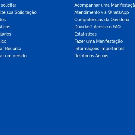
olicitar
Acompanhar uma Manifestaç
te sua Solicitação
Atendimento via WhatsApp
tos
Competências da Ouvidoria
sticas
Dúvidas? Acesse o FAQ
lários
Estatísticas
sico
Fazer uma Manifestação
tar Recurso
Informações Importantes
tar um pedido
Relatórios Anuais