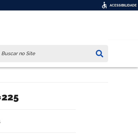
ACESSIBILIDADE
ca
×225
5