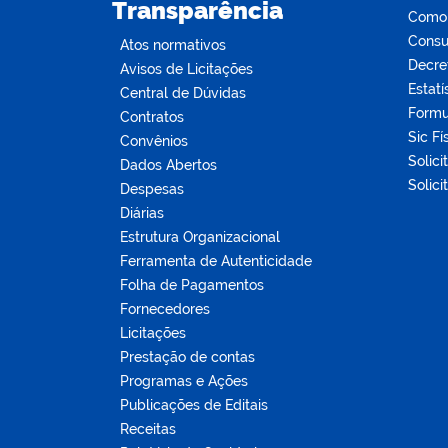
Transparência
Como s
Consul
Atos normativos
Decre
Avisos de Licitações
Estatí
Central de Dúvidas
Formu
Contratos
Sic Fí
Convênios
Solici
Dados Abertos
Solici
Despesas
Diárias
Estrutura Organizacional
Ferramenta de Autenticidade
Folha de Pagamentos
Fornecedores
Licitações
Prestação de contas
Programas e Ações
Publicações de Editais
Receitas