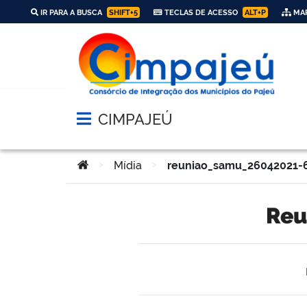
IR PARA A BUSCA
SHIFT+5
TECLAS DE ACESSO
ALT+P
MAP
CIMPAJEÚ
Abrir menu principal de navegação
Você está aqui:
>
Mídia
>
reuniao_samu_26042021-
re