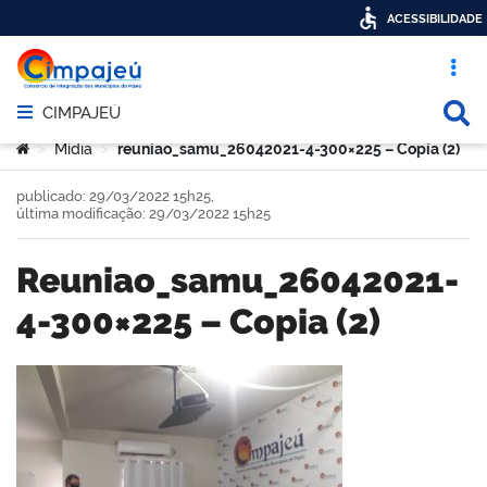
ACESSIBILIDADE
Acesso ráp
Busca
CIMPAJEÚ
Abrir menu principal de navegação
Você está aqui:
Mídia
reuniao_samu_26042021-4-300×225 – Copia (2)
>
>
publicado: 29/03/2022 15h25,
última modificação: 29/03/2022 15h25
reuniao_samu_26042021-
4-300×225 – Copia (2)
book