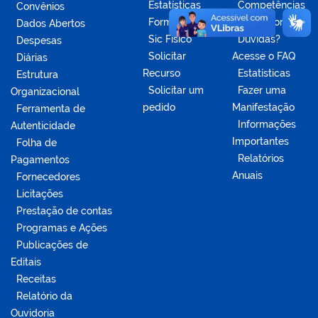
Estatísticas
Competências
Convênios
Formulários
da Ouvidoria
Dados Abertos
Sic Físico
Dúvidas?
Despesas
Solicitar
Acesse o FAQ
Diárias
Recurso
Estatísticas
Estrutura
Solicitar um
Fazer uma
Organizacional
pedido
Manifestação
Ferramenta de
Informações
Autenticidade
Importantes
Folha de
Relatórios
Pagamentos
Anuais
Fornecedores
Licitações
Prestação de contas
Programas e Ações
Publicações de
Editais
Receitas
Relatório da
Ouvidoria