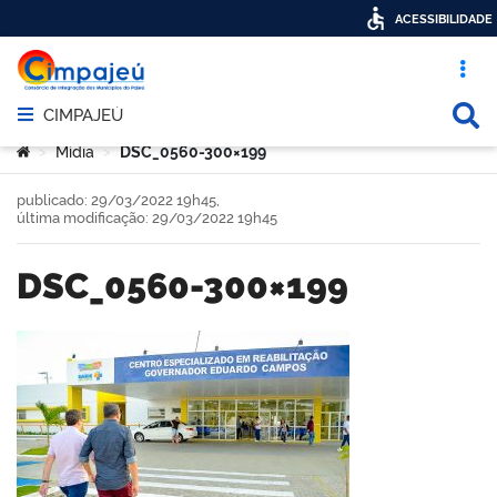
ACESSIBILIDADE
Acesso ráp
Busca
CIMPAJEÚ
Abrir menu principal de navegação
Você está aqui:
Mídia
DSC_0560-300×199
>
>
publicado: 29/03/2022 19h45,
última modificação: 29/03/2022 19h45
DSC_0560-300×199
book
er