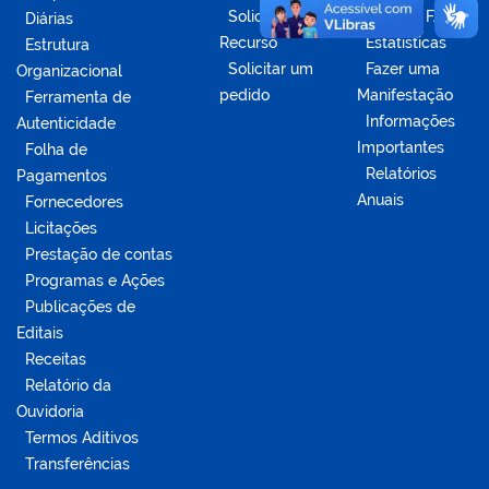
Solicitar
Acesse o FAQ
Diárias
Recurso
Estatísticas
Estrutura
Solicitar um
Fazer uma
Organizacional
pedido
Manifestação
Ferramenta de
Informações
Autenticidade
Importantes
Folha de
Relatórios
Pagamentos
Anuais
Fornecedores
Licitações
Prestação de contas
Programas e Ações
Publicações de
Editais
Receitas
Relatório da
Ouvidoria
Termos Aditivos
Transferências