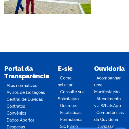
din
Portal da
E-sic
Ouvidoria
Transparência
Como
Acompanhar
solicitar
uma
Atos normativos
Consulte sua
Manifestação
Avisos de Licitações
Solicitação
Atendimento
Central de Dúvidas
Decretos
via WhatsApp
Contratos
Estatísticas
Competências
Convênios
Formulários
da Ouvidoria
Dados Abertos
Sic Físico
Dúvidas?
Despesas