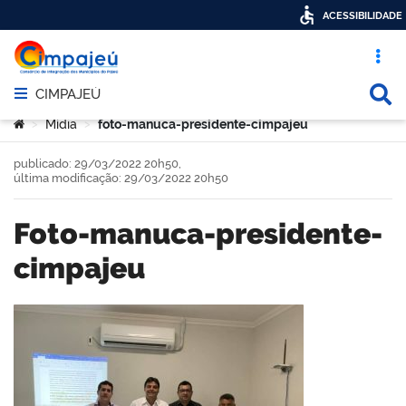
ACESSIBILIDADE
Acesso ráp
Busca
CIMPAJEÚ
Abrir menu principal de navegação
Você está aqui:
Mídia
foto-manuca-presidente-cimpajeu
>
>
publicado: 29/03/2022 20h50,
última modificação: 29/03/2022 20h50
foto-manuca-presidente-
cimpajeu
book