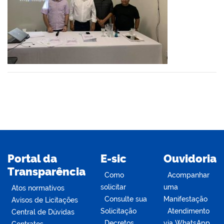
er
din
Portal da
E-sic
Ouvidoria
Transparência
Como
Acompanhar
solicitar
uma
Atos normativos
Consulte sua
Manifestação
Avisos de Licitações
Solicitação
Atendimento
Central de Dúvidas
Decretos
via WhatsApp