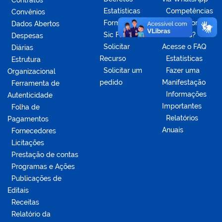
Contratos
Estatísticas
Competências
Convênios
Formulários
da Ouvidoria
Dados Abertos
Sic Físico
Dúvidas?
Despesas
Solicitar
Acesse o FAQ
Diárias
Recurso
Estatísticas
Estrutura
Solicitar um
Fazer uma
Organizacional
pedido
Manifestação
Ferramenta de
Informações
Autenticidade
Importantes
Folha de
Relatórios
Pagamentos
Anuais
Fornecedores
Licitações
Prestação de contas
Programas e Ações
Publicações de
Editais
Receitas
Relatório da