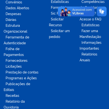
Estatísticas
Competências
Convênios
Formulários
da Ouvidoria
Dados Abertos
Sic Físico
Dúvidas?
Despesas
Solicitar
Acesse o FAQ
Diárias
Recurso
Estatísticas
Estrutura
Solicitar um
Fazer uma
Organizacional
pedido
Manifestação
Ferramenta de
Informações
Autenticidade
Importantes
Folha de
Relatórios
Pagamentos
Anuais
Fornecedores
Licitações
Prestação de contas
Programas e Ações
Publicações de
Editais
Receitas
Relatório da
Ouvidoria