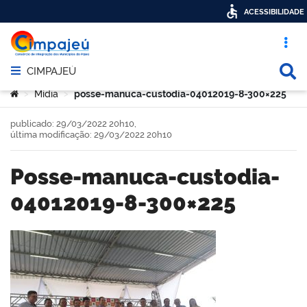
ACESSIBILIDADE
Acesso ráp
Busca
CIMPAJEÚ
Abrir menu principal de navegação
Você está aqui:
Mídia
posse-manuca-custodia-04012019-8-300×225
>
>
publicado: 29/03/2022 20h10,
última modificação: 29/03/2022 20h10
posse-manuca-custodia-
04012019-8-300×225
book