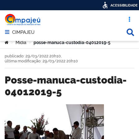
ACESSIBILIDADE
Acesso ráp
Busca
CIMPAJEÚ
Abrir menu principal de navegação
Você está aqui:
Mídia
posse-manuca-custodia-04012019-5
>
>
publicado: 29/03/2022 20h10,
última modificação: 29/03/2022 20h10
posse-manuca-custodia-
04012019-5
book