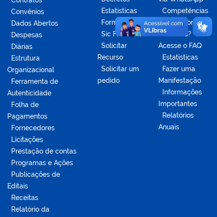
Contratos
Estatísticas
Competências
Convênios
Formulários
da Ouvidoria
Dados Abertos
Sic Físico
Dúvidas?
Despesas
Solicitar
Acesse o FAQ
Diárias
Recurso
Estatísticas
Estrutura
Solicitar um
Fazer uma
Organizacional
pedido
Manifestação
Ferramenta de
Informações
Autenticidade
Importantes
Folha de
Relatórios
Pagamentos
Anuais
Fornecedores
Licitações
Prestação de contas
Programas e Ações
Publicações de
Editais
Receitas
Relatório da