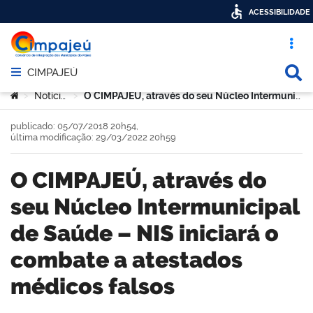
ACESSIBILIDADE
Acesso ráp
Busca
CIMPAJEÚ
Abrir menu principal de navegação
Você está aqui:
Notícias
O CIMPAJEÚ, através do seu Núcleo Intermunicipal de Saúde – NIS iniciará o combate a atestados médicos falsos
>
>
publicado: 05/07/2018 20h54,
última modificação: 29/03/2022 20h59
O CIMPAJEÚ, através do
seu Núcleo Intermunicipal
de Saúde – NIS iniciará o
combate a atestados
médicos falsos