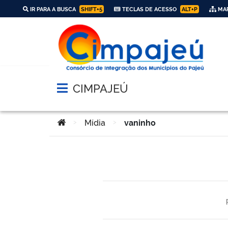
IR PARA A BUSCA
SHIFT+5
TECLAS DE ACESSO
ALT+P
MAP
CIMPAJEÚ
Abrir menu principal de navegação
Você está aqui:
>
Mídia
>
vaninho