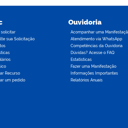
c
Ouvidoria
olicitar
Acompanhar uma Manifestaç
te sua Solicitação
Atendimento via WhatsApp
tos
Competências da Ouvidoria
sticas
Dúvidas? Acesse o FAQ
lários
Estatísticas
sico
Fazer uma Manifestação
tar Recurso
Informações Importantes
tar um pedido
Relatórios Anuais