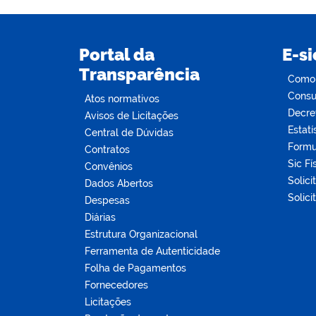
Portal da
E-si
Transparência
Como s
Consul
Atos normativos
Decre
Avisos de Licitações
Estatí
Central de Dúvidas
Formu
Contratos
Sic Fí
Convênios
Solici
Dados Abertos
Solici
Despesas
Diárias
Estrutura Organizacional
Ferramenta de Autenticidade
Folha de Pagamentos
Fornecedores
Licitações