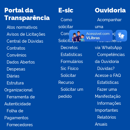
Portal da
E-sic
Ouvidoria
Transparência
Como
Acompanhar
solicitar
uma
Atos normativos
Consulte sua
Manifestação
Avisos de Licitações
Solicitação
Atendimento
Central de Dúvidas
Decretos
via WhatsApp
Contratos
Estatísticas
Competências
Convênios
Formulários
da Ouvidoria
Dados Abertos
Sic Físico
Dúvidas?
Despesas
Solicitar
Acesse o FAQ
Diárias
Recurso
Estatísticas
Estrutura
Solicitar um
Fazer uma
Organizacional
pedido
Manifestação
Ferramenta de
Informações
Autenticidade
Importantes
Folha de
Relatórios
Pagamentos
Anuais
Fornecedores