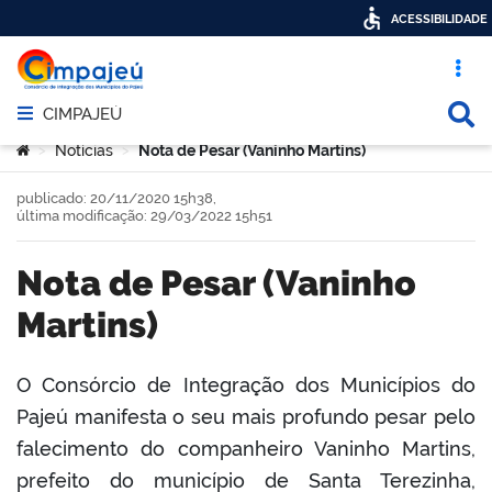
ACESSIBILIDADE
Acesso ráp
Busca
CIMPAJEÚ
Abrir menu principal de navegação
Você está aqui:
Notícias
Nota de Pesar (Vaninho Martins)
>
>
publicado: 20/11/2020 15h38,
última modificação: 29/03/2022 15h51
Nota de Pesar (Vaninho
Martins)
O Consórcio de Integração dos Municípios do
Pajeú manifesta o seu mais profundo pesar pelo
book
falecimento do companheiro Vaninho Martins,
prefeito do município de Santa Terezinha,