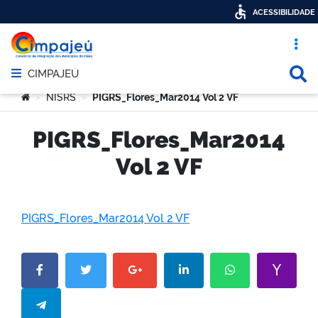
ACESSIBILIDADE
Acesso ráp
Busca
CIMPAJEÚ
Abrir menu principal de navegação
Você está aqui:
NISRS
PIGRS_Flores_Mar2014 Vol 2 VF
>
>
PIGRS_Flores_Mar2014
Vol 2 VF
PIGRS_Flores_Mar2014 Vol 2 VF