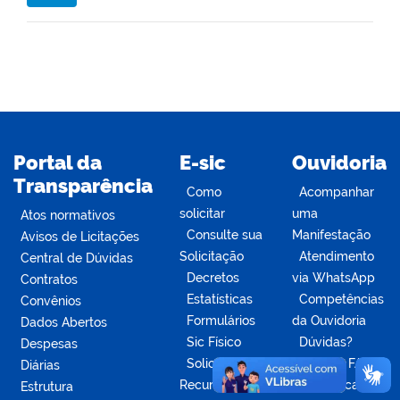
Portal da
E-sic
Ouvidoria
Transparência
Como
Acompanhar
solicitar
uma
Atos normativos
Consulte sua
Manifestação
Avisos de Licitações
Solicitação
Atendimento
Central de Dúvidas
Decretos
via WhatsApp
Contratos
Estatísticas
Competências
Convênios
Formulários
da Ouvidoria
Dados Abertos
Sic Físico
Dúvidas?
Despesas
Solicitar
Acesse o FAQ
Diárias
Recurso
Estatísticas
Estrutura