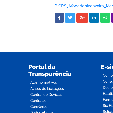
PIGRS_AfogadosIngazeira_Mar
Portal da
E-si
Transparência
Como s
Consul
Atos normativos
Decre
Avisos de Licitações
Estatí
Central de Dúvidas
Formu
Contratos
Sic Fí
Convênios
Solici
Dados Abertos