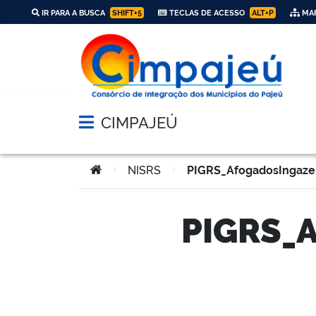
IR PARA A BUSCA
SHIFT+5
TECLAS DE ACESSO
ALT+P
MAP
CIMPAJEÚ
Abrir menu principal de navegação
Você está aqui:
>
NISRS
>
PIGRS_AfogadosIngazei
PIGRS_A