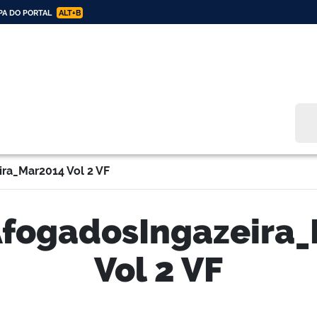
A DO PORTAL
ALT+B
Bus
ra_Mar2014 Vol 2 VF
fogadosIngazeira
Vol 2 VF