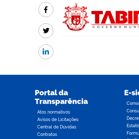
Facebook
Twitter
Linkedin
Portal da
E-si
Transparência
Como s
Consul
Atos normativos
Decre
Avisos de Licitações
Estatí
Central de Dúvidas
Formu
Contratos