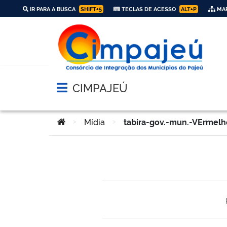
IR PARA A BUSCA
SHIFT+5
TECLAS DE ACESSO
ALT+P
MAP
CIMPAJEÚ
Abrir menu principal de navegação
Você está aqui:
>
Mídia
>
tabira-gov.-mun.-VErmelh