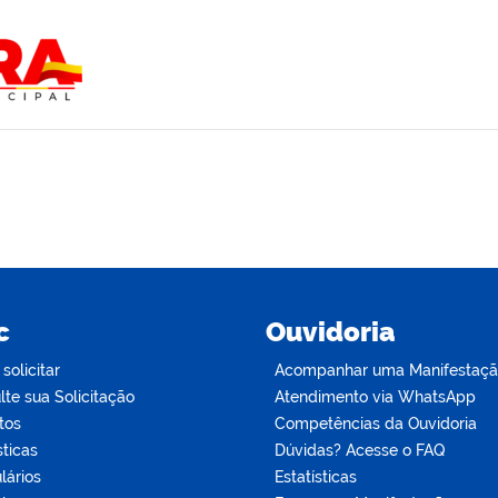
c
Ouvidoria
olicitar
Acompanhar uma Manifestaç
te sua Solicitação
Atendimento via WhatsApp
tos
Competências da Ouvidoria
sticas
Dúvidas? Acesse o FAQ
lários
Estatísticas