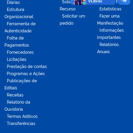
Solicitar
Acesse o FAQ
Diárias
Recurso
Estatísticas
Estrutura
Solicitar um
Fazer uma
Organizacional
pedido
Manifestação
Ferramenta de
Informações
Autenticidade
Importantes
Folha de
Relatórios
Pagamentos
Anuais
Fornecedores
Licitações
Prestação de contas
Programas e Ações
Publicações de
Editais
Receitas
Relatório da
Ouvidoria
Termos Aditivos
Transferências