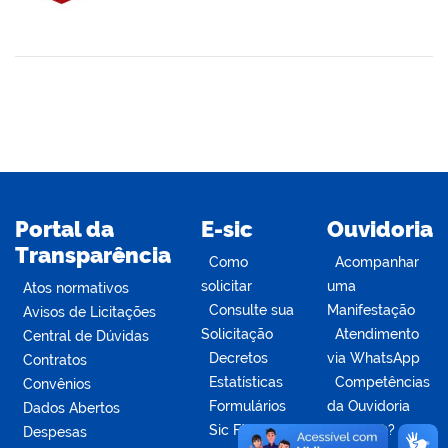
din
Portal da
E-sic
Ouvidoria
Transparência
Como
Acompanhar
solicitar
uma
Atos normativos
Consulte sua
Manifestação
Avisos de Licitações
Solicitação
Atendimento
Central de Dúvidas
Decretos
via WhatsApp
Contratos
Estatísticas
Competências
Convênios
Formulários
da Ouvidoria
Dados Abertos
Sic Físico
Dúvidas?
Despesas