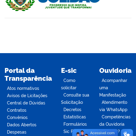
er
din
Portal da
E-sic
Ouvidoria
Transparência
Como
Acompanhar
solicitar
uma
Atos normativos
Consulte sua
Manifestação
Avisos de Licitações
Solicitação
Atendimento
Central de Dúvidas
Decretos
via WhatsApp
Contratos
Estatísticas
Competências
Convênios
Formulários
da Ouvidoria
Dados Abertos
Sic Físico
Dúvidas?
Despesas