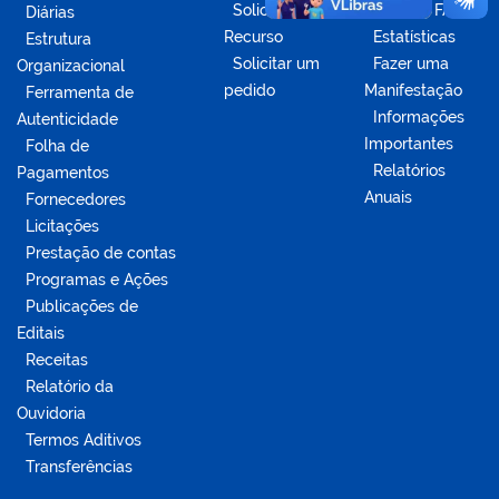
Solicitar
Acesse o FAQ
Diárias
Recurso
Estatísticas
Estrutura
Solicitar um
Fazer uma
Organizacional
pedido
Manifestação
Ferramenta de
Informações
Autenticidade
Importantes
Folha de
Relatórios
Pagamentos
Anuais
Fornecedores
Licitações
Prestação de contas
Programas e Ações
Publicações de
Editais
Receitas
Relatório da
Ouvidoria
Termos Aditivos
Transferências