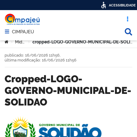
ACESSIBILIDADE
Acesso ráp
Busca
CIMPAJEÚ
Abrir menu principal de navegação
Você está aqui:
Mídia
cropped-LOGO-GOVERNO-MUNICIPAL-DE-SOLIDAO
>
>
publicado: 16/06/2026 11h56,
última modificação: 16/06/2026 11h56
cropped-LOGO-
GOVERNO-MUNICIPAL-DE-
SOLIDAO
book