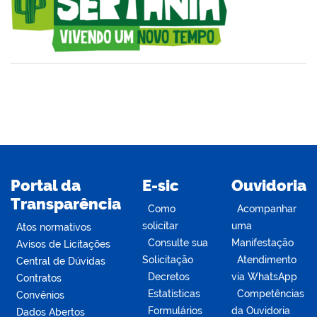
din
Portal da
E-sic
Ouvidoria
Transparência
Como
Acompanhar
solicitar
uma
Atos normativos
Consulte sua
Manifestação
Avisos de Licitações
Solicitação
Atendimento
Central de Dúvidas
Decretos
via WhatsApp
Contratos
Estatísticas
Competências
Convênios
Formulários
da Ouvidoria
Dados Abertos