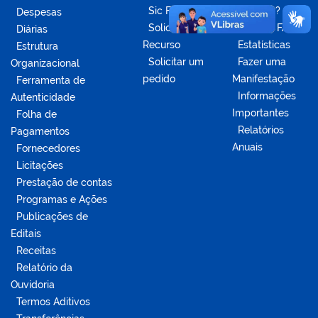
Sic Físico
Dúvidas?
Despesas
Solicitar
Acesse o FAQ
Diárias
Recurso
Estatísticas
Estrutura
Solicitar um
Fazer uma
Organizacional
pedido
Manifestação
Ferramenta de
Informações
Autenticidade
Importantes
Folha de
Relatórios
Pagamentos
Anuais
Fornecedores
Licitações
Prestação de contas
Programas e Ações
Publicações de
Editais
Receitas
Relatório da
Ouvidoria
Termos Aditivos