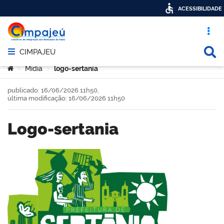
ACESSIBILIDADE
Acesso ráp
Busca
CIMPAJEÚ
Abrir menu principal de navegação
Você está aqui:
Mídia
logo-sertania
>
>
publicado: 16/06/2026 11h50,
última modificação: 16/06/2026 11h50
logo-sertania
book
er