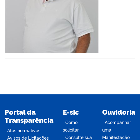
din
Portal da
E-sic
Ouvidoria
Transparência
Como
Acompanhar
solicitar
uma
Atos normativos
Consulte sua
Manifestação
Avisos de Licitações