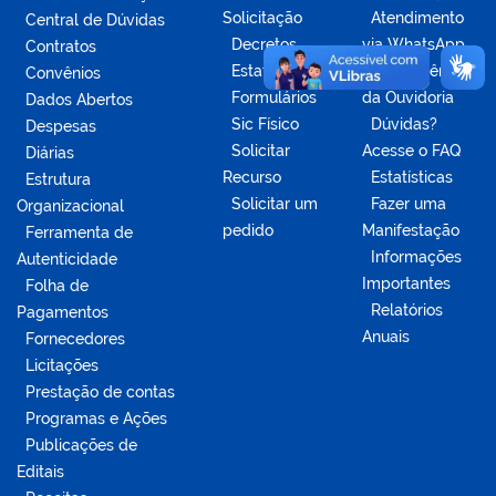
Solicitação
Atendimento
Central de Dúvidas
Decretos
via WhatsApp
Contratos
Estatísticas
Competências
Convênios
Formulários
da Ouvidoria
Dados Abertos
Sic Físico
Dúvidas?
Despesas
Solicitar
Acesse o FAQ
Diárias
Recurso
Estatísticas
Estrutura
Solicitar um
Fazer uma
Organizacional
pedido
Manifestação
Ferramenta de
Informações
Autenticidade
Importantes
Folha de
Relatórios
Pagamentos
Anuais
Fornecedores
Licitações
Prestação de contas
Programas e Ações
Publicações de
Editais