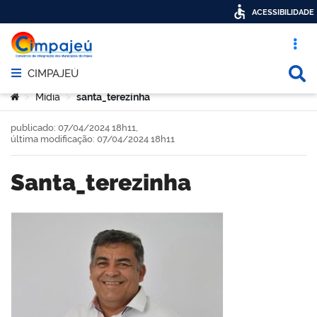
ACESSIBILIDADE
Acesso ráp
Busca
CIMPAJEÚ
Abrir menu principal de navegação
Você está aqui:
Mídia
santa_terezinha
>
>
publicado: 07/04/2024 18h11,
última modificação: 07/04/2024 18h11
santa_terezinha
book
er