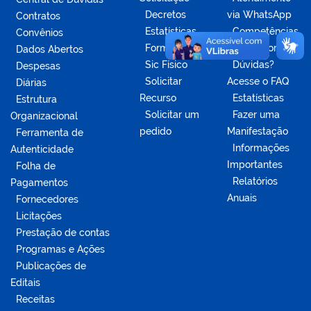
Decretos
via WhatsApp
Contratos
Estatísticas
Competências
Convênios
Formulários
da Ouvidoria
Dados Abertos
Sic Físico
Dúvidas?
Despesas
Solicitar
Acesse o FAQ
Diárias
Recurso
Estatísticas
Estrutura
Solicitar um
Fazer uma
Organizacional
pedido
Manifestação
Ferramenta de
Informações
Autenticidade
Importantes
Folha de
Relatórios
Pagamentos
Anuais
Fornecedores
Licitações
Prestação de contas
Programas e Ações
Publicações de
Editais
Receitas