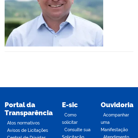
din
Portal da
E-sic
Ouvidoria
Transparência
Como
Acompanhar
solicitar
uma
Atos normativos
Consulte sua
Manifestação
Avisos de Licitações
Solicitação
Atendimento
Central de Dúvidas