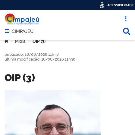
ACESSIBILIDADE
Acesso ráp
Busca
CIMPAJEÚ
Abrir menu principal de navegação
Você está aqui:
Mídia
OIP (3)
>
>
publicado: 16/06/2026 11h38,
última modificação: 16/06/2026 11h38
OIP (3)
book
er