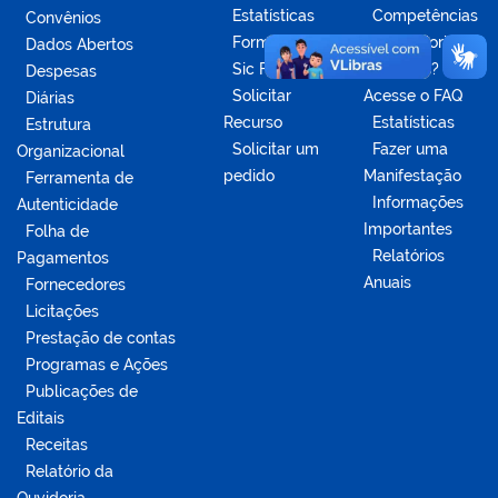
Estatísticas
Competências
Convênios
Formulários
da Ouvidoria
Dados Abertos
Sic Físico
Dúvidas?
Despesas
Solicitar
Acesse o FAQ
Diárias
Recurso
Estatísticas
Estrutura
Solicitar um
Fazer uma
Organizacional
pedido
Manifestação
Ferramenta de
Informações
Autenticidade
Importantes
Folha de
Relatórios
Pagamentos
Anuais
Fornecedores
Licitações
Prestação de contas
Programas e Ações
Publicações de
Editais
Receitas
Relatório da