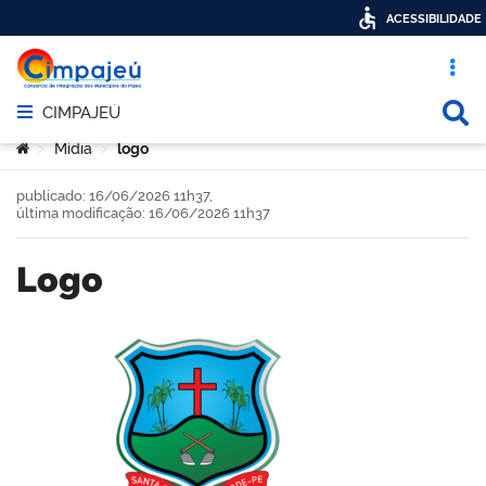
ACESSIBILIDADE
Acesso ráp
Busca
CIMPAJEÚ
Abrir menu principal de navegação
Você está aqui:
Mídia
logo
>
>
publicado: 16/06/2026 11h37,
última modificação: 16/06/2026 11h37
logo
book
er