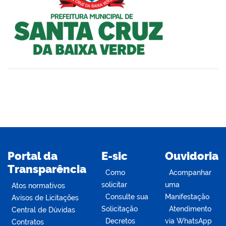
din
Portal da
E-sic
Ouvidoria
Transparência
Como
Acompanhar
solicitar
uma
Atos normativos
Consulte sua
Manifestação
Avisos de Licitações
Solicitação
Atendimento
Central de Dúvidas
Decretos
via WhatsApp
Contratos