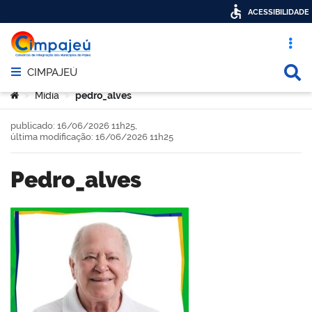
ACESSIBILIDADE
Acesso ráp
Busca
CIMPAJEÚ
Abrir menu principal de navegação
Você está aqui:
Mídia
pedro_alves
>
>
publicado: 16/06/2026 11h25,
última modificação: 16/06/2026 11h25
pedro_alves
book
er