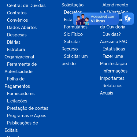
Solicitação
Atendimento
Central de Dúvidas
Decretos
via WhatsApp
Contratos
Estatísticas
Competências
Convênios
Formulários
da Ouvidoria
Dados Abertos
Sic Físico
Dúvidas?
Despesas
Solicitar
Acesse o FAQ
Diárias
Recurso
Estatísticas
Estrutura
Solicitar um
Fazer uma
Organizacional
pedido
Manifestação
Ferramenta de
Informações
Autenticidade
Importantes
Folha de
Relatórios
Pagamentos
Anuais
Fornecedores
Licitações
Prestação de contas
Programas e Ações
Publicações de
Editais