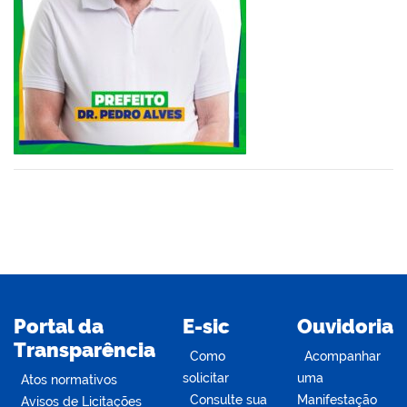
din
Portal da
E-sic
Ouvidoria
Transparência
Como
Acompanhar
solicitar
uma
Atos normativos
Consulte sua
Manifestação
Avisos de Licitações