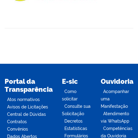
din
Portal da
E-sic
Ouvidoria
Transparência
Como
Acompanhar
solicitar
uma
Atos normativos
Consulte sua
Manifestação
Avisos de Licitações
Solicitação
Atendimento
Central de Dúvidas
Decretos
via WhatsApp
Contratos
Estatísticas
Competências
Convênios
Formulários
da Ouvidoria
Dados Abertos