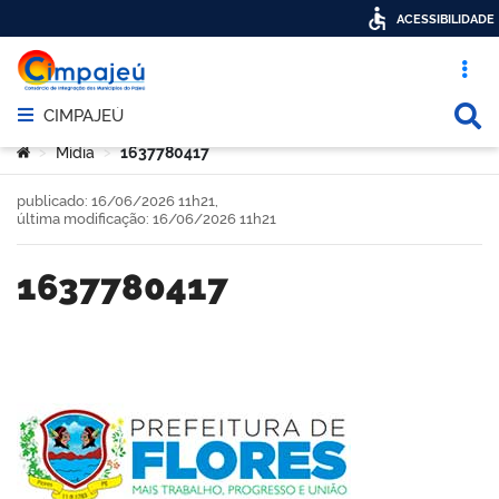
ACESSIBILIDADE
Acesso ráp
Busca
CIMPAJEÚ
Abrir menu principal de navegação
Você está aqui:
Mídia
1637780417
>
>
publicado: 16/06/2026 11h21,
última modificação: 16/06/2026 11h21
1637780417
book
er