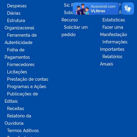
Sic Físico
Dúvidas?
Despesas
Solicitar
Acesse o FAQ
Diárias
Recurso
Estatísticas
Estrutura
Solicitar um
Fazer uma
Organizacional
pedido
Manifestação
Ferramenta de
Informações
Autenticidade
Importantes
Folha de
Relatórios
Pagamentos
Anuais
Fornecedores
Licitações
Prestação de contas
Programas e Ações
Publicações de
Editais
Receitas
Relatório da
Ouvidoria
Termos Aditivos