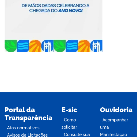
din
Portal da
E-sic
Ouvidoria
Transparência
Como
Acompanhar
solicitar
uma
Atos normativos
Consulte sua
Manifestação
Avisos de Licitações