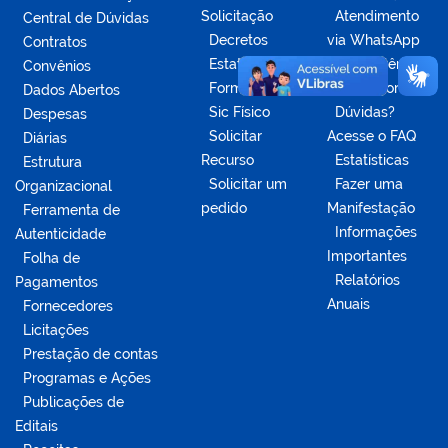
Solicitação
Atendimento
Central de Dúvidas
Decretos
via WhatsApp
Contratos
Estatísticas
Competências
Convênios
Formulários
da Ouvidoria
Dados Abertos
Sic Físico
Dúvidas?
Despesas
Solicitar
Acesse o FAQ
Diárias
Recurso
Estatísticas
Estrutura
Solicitar um
Fazer uma
Organizacional
pedido
Manifestação
Ferramenta de
Informações
Autenticidade
Importantes
Folha de
Relatórios
Pagamentos
Anuais
Fornecedores
Licitações
Prestação de contas
Programas e Ações
Publicações de
Editais