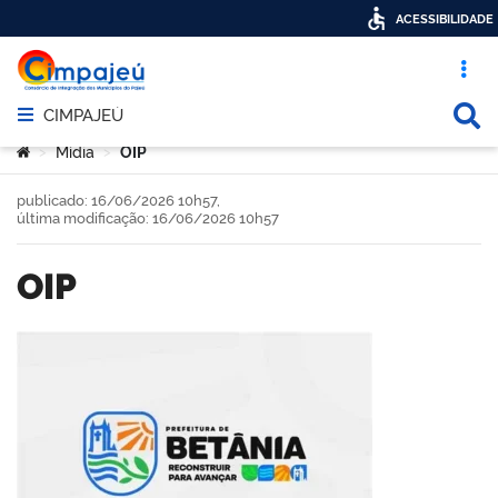
ACESSIBILIDADE
Acesso ráp
Busca
CIMPAJEÚ
Abrir menu principal de navegação
Você está aqui:
Mídia
OIP
>
>
publicado: 16/06/2026 10h57,
última modificação: 16/06/2026 10h57
OIP
book
er