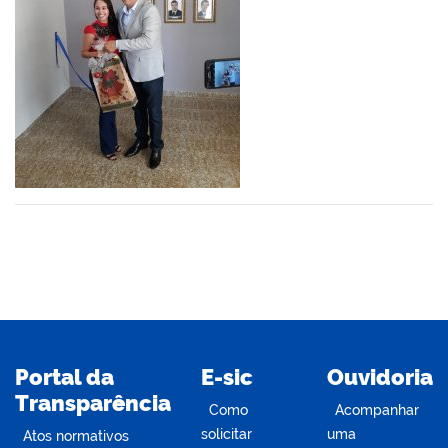
er
din
Portal da
E-sic
Ouvidoria
Transparência
Como
Acompanhar
solicitar
uma
Atos normativos