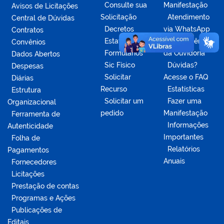
Consulte sua
Manifestação
Avisos de Licitações
Solicitação
Atendimento
Central de Dúvidas
Decretos
via WhatsApp
Contratos
Estatísticas
Competências
Convênios
Formulários
da Ouvidoria
Dados Abertos
Sic Físico
Dúvidas?
Despesas
Solicitar
Acesse o FAQ
Diárias
Recurso
Estatísticas
Estrutura
Solicitar um
Fazer uma
Organizacional
pedido
Manifestação
Ferramenta de
Informações
Autenticidade
Importantes
Folha de
Relatórios
Pagamentos
Anuais
Fornecedores
Licitações
Prestação de contas
Programas e Ações
Publicações de
Editais