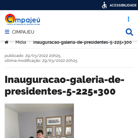
ACESSIBILIDADE
Acesso ráp
Busca
CIMPAJEÚ
Abrir menu principal de navegação
Você está aqui:
Mídia
inauguracao-galeria-de-presidentes-5-225×300
>
>
publicado: 29/03/2022 20h25,
última modificação: 29/03/2022 20h25
inauguracao-galeria-de-
presidentes-5-225×300
book