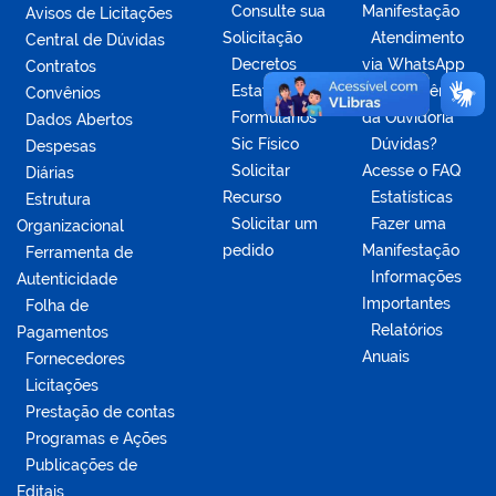
Consulte sua
Manifestação
Avisos de Licitações
Solicitação
Atendimento
Central de Dúvidas
Decretos
via WhatsApp
Contratos
Estatísticas
Competências
Convênios
Formulários
da Ouvidoria
Dados Abertos
Sic Físico
Dúvidas?
Despesas
Solicitar
Acesse o FAQ
Diárias
Recurso
Estatísticas
Estrutura
Solicitar um
Fazer uma
Organizacional
pedido
Manifestação
Ferramenta de
Informações
Autenticidade
Importantes
Folha de
Relatórios
Pagamentos
Anuais
Fornecedores
Licitações
Prestação de contas
Programas e Ações
Publicações de
Editais