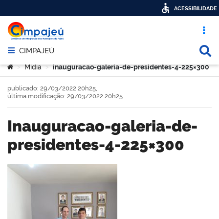
ACESSIBILIDADE
Acesso ráp
Busca
CIMPAJEÚ
Abrir menu principal de navegação
Você está aqui:
Mídia
inauguracao-galeria-de-presidentes-4-225×300
>
>
publicado: 29/03/2022 20h25,
última modificação: 29/03/2022 20h25
inauguracao-galeria-de-
presidentes-4-225×300
book