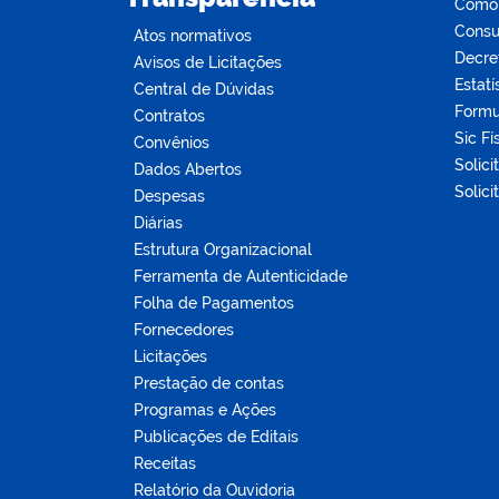
Como s
Consul
Atos normativos
Decre
Avisos de Licitações
Estatí
Central de Dúvidas
Formu
Contratos
Sic Fí
Convênios
Solici
Dados Abertos
Solici
Despesas
Diárias
Estrutura Organizacional
Ferramenta de Autenticidade
Folha de Pagamentos
Fornecedores
Licitações
Prestação de contas
Programas e Ações
Publicações de Editais
Receitas
Relatório da Ouvidoria