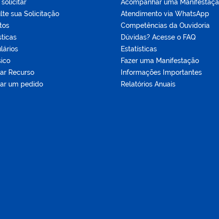
olicitar
Acompanhar uma Manifestaç
te sua Solicitação
Atendimento via WhatsApp
tos
Competências da Ouvidoria
sticas
Dúvidas? Acesse o FAQ
lários
Estatísticas
sico
Fazer uma Manifestação
tar Recurso
Informações Importantes
tar um pedido
Relatórios Anuais