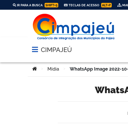
IR PARA A BUSCA
SHIFT+5
TECLAS DE ACESSO
ALT+P
MAP
CIMPAJEÚ
Abrir menu principal de navegação
Você está aqui:
>
Mídia
>
WhatsApp Image 2022-10-05
Whats