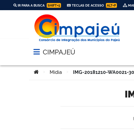
IR PARA A BUSCA
SHIFT+5
TECLAS DE ACESSO
ALT+P
MAP
CIMPAJEÚ
Abrir menu principal de navegação
Você está aqui:
>
Mídia
>
IMG-20181210-WA0021-30
I