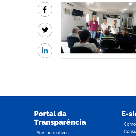
Facebook
Twitter
Linkedin
Portal da
E-si
Transparência
Como s
Consul
Atos normativos