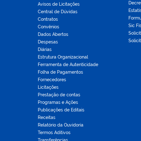
Decre
Avisos de Licitações
Estatí
Central de Dúvidas
Formu
Contratos
Sic Fí
Convênios
Solici
Dados Abertos
Solici
Despesas
Diárias
Estrutura Organizacional
Ferramenta de Autenticidade
Folha de Pagamentos
Fornecedores
Licitações
Prestação de contas
Programas e Ações
Publicações de Editais
Receitas
Relatório da Ouvidoria
Termos Aditivos
Transferências