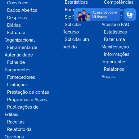
Estatísticas
Competências
Convênios
Formulários
da Ouvidoria
Dados Abertos
Sic Físico
Dúvidas?
Despesas
Solicitar
Acesse o FAQ
Diárias
Recurso
Estatísticas
Estrutura
Solicitar um
Fazer uma
Organizacional
pedido
Manifestação
Ferramenta de
Informações
Autenticidade
Importantes
Folha de
Relatórios
Pagamentos
Anuais
Fornecedores
Licitações
Prestação de contas
Programas e Ações
Publicações de
Editais
Receitas
Relatório da
Ouvidoria