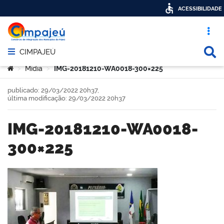
ACESSIBILIDADE
Acesso ráp
Busca
CIMPAJEÚ
Abrir menu principal de navegação
Você está aqui:
Mídia
IMG-20181210-WA0018-300×225
>
>
publicado: 29/03/2022 20h37,
última modificação: 29/03/2022 20h37
IMG-20181210-WA0018-
300×225
book