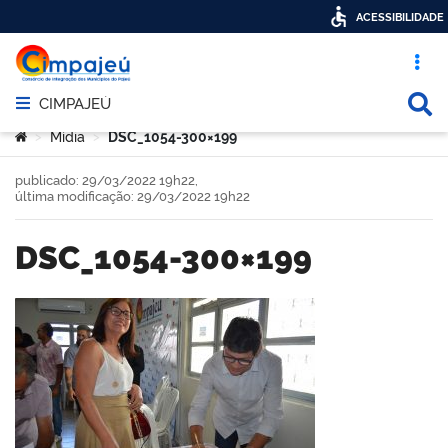
ACESSIBILIDADE
Acesso ráp
Busca
CIMPAJEÚ
Abrir menu principal de navegação
Você está aqui:
Mídia
DSC_1054-300×199
>
>
publicado: 29/03/2022 19h22,
última modificação: 29/03/2022 19h22
DSC_1054-300×199
book
er