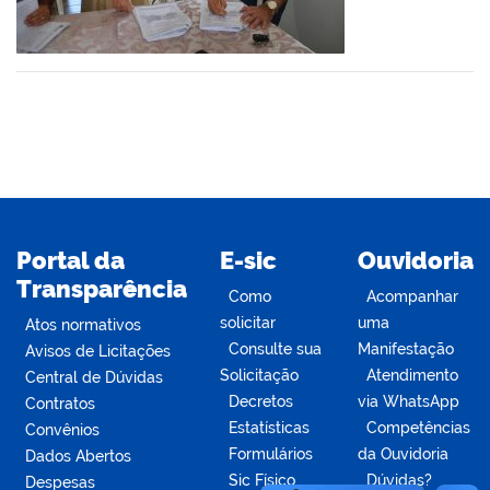
din
Portal da
E-sic
Ouvidoria
Transparência
Como
Acompanhar
solicitar
uma
Atos normativos
Consulte sua
Manifestação
Avisos de Licitações
Solicitação
Atendimento
Central de Dúvidas
Decretos
via WhatsApp
Contratos
Estatísticas
Competências
Convênios
Formulários
da Ouvidoria
Dados Abertos
Sic Físico
Dúvidas?
Despesas