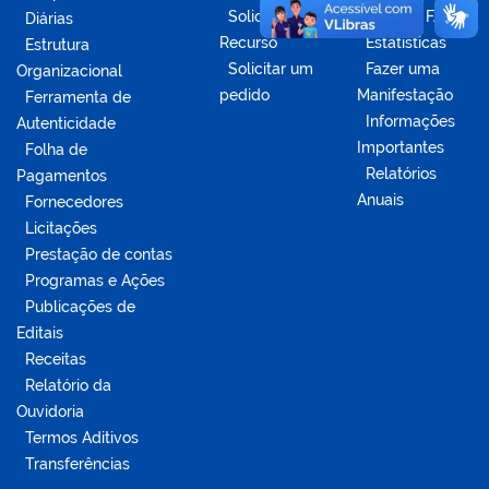
Solicitar
Acesse o FAQ
Diárias
Recurso
Estatísticas
Estrutura
Solicitar um
Fazer uma
Organizacional
pedido
Manifestação
Ferramenta de
Informações
Autenticidade
Importantes
Folha de
Relatórios
Pagamentos
Anuais
Fornecedores
Licitações
Prestação de contas
Programas e Ações
Publicações de
Editais
Receitas
Relatório da
Ouvidoria
Termos Aditivos
Transferências