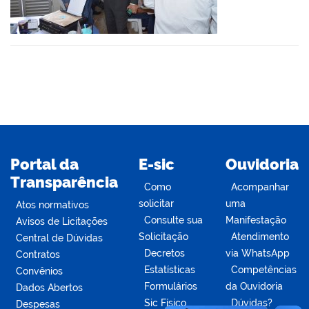
din
Portal da
E-sic
Ouvidoria
Transparência
Como
Acompanhar
solicitar
uma
Atos normativos
Consulte sua
Manifestação
Avisos de Licitações
Solicitação
Atendimento
Central de Dúvidas
Decretos
via WhatsApp
Contratos
Estatísticas
Competências
Convênios
Formulários
da Ouvidoria
Dados Abertos
Sic Físico
Dúvidas?
Despesas