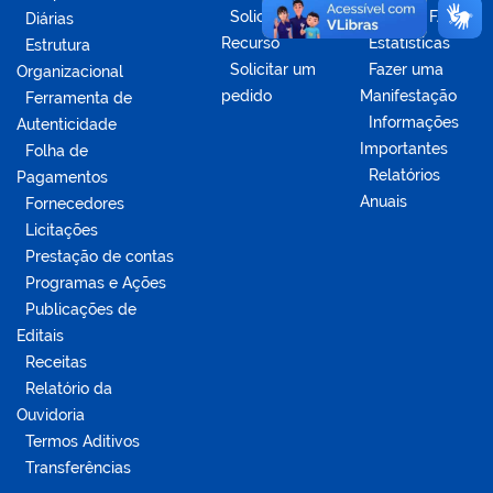
Solicitar
Acesse o FAQ
Diárias
Recurso
Estatísticas
Estrutura
Solicitar um
Fazer uma
Organizacional
pedido
Manifestação
Ferramenta de
Informações
Autenticidade
Importantes
Folha de
Relatórios
Pagamentos
Anuais
Fornecedores
Licitações
Prestação de contas
Programas e Ações
Publicações de
Editais
Receitas
Relatório da
Ouvidoria
Termos Aditivos
Transferências