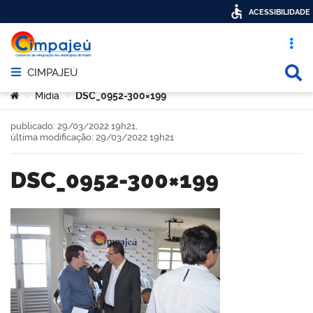
ACESSIBILIDADE
Acesso ráp
Busca
CIMPAJEÚ
Abrir menu principal de navegação
Você está aqui:
Mídia
DSC_0952-300×199
>
>
publicado: 29/03/2022 19h21,
última modificação: 29/03/2022 19h21
DSC_0952-300×199
book
er