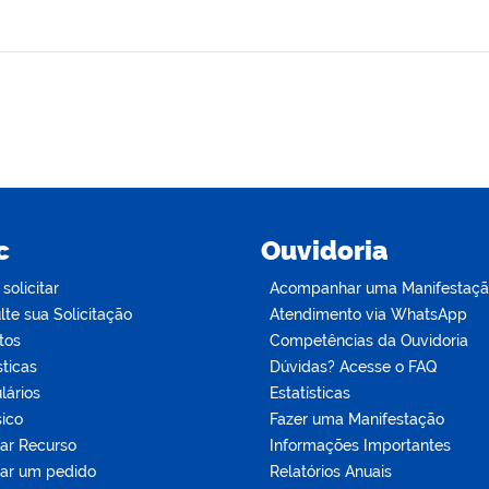
c
Ouvidoria
olicitar
Acompanhar uma Manifestaç
te sua Solicitação
Atendimento via WhatsApp
tos
Competências da Ouvidoria
sticas
Dúvidas? Acesse o FAQ
lários
Estatísticas
sico
Fazer uma Manifestação
tar Recurso
Informações Importantes
tar um pedido
Relatórios Anuais