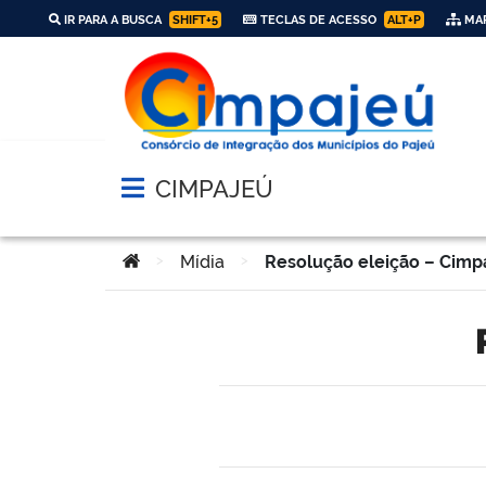
IR PARA A BUSCA
SHIFT+5
TECLAS DE ACESSO
ALT+P
MAP
CIMPAJEÚ
Abrir menu principal de navegação
Você está aqui:
>
Mídia
>
Resolução eleição – Cimp