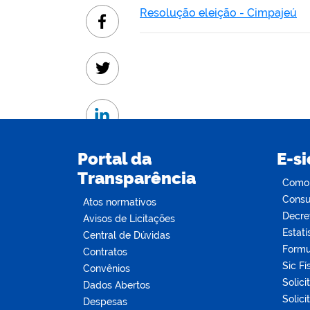
Resolução eleição - Cimpajeú
Facebook
Twitter
Linkedin
Portal da
E-si
Transparência
Como s
Consul
Atos normativos
Decre
Avisos de Licitações
Estatí
Central de Dúvidas
Formu
Contratos
Sic Fí
Convênios
Solici
Dados Abertos
Solici
Despesas