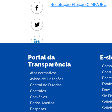
Resolução Eleição CIMPAJEÚ
Facebook
Twitter
Linkedin
Portal da
E-si
Transparência
Como s
Consul
Atos normativos
Decre
Avisos de Licitações
Estatí
Central de Dúvidas
Formu
Contratos
Sic Fí
Convênios
Solici
Dados Abertos
Solici
Despesas