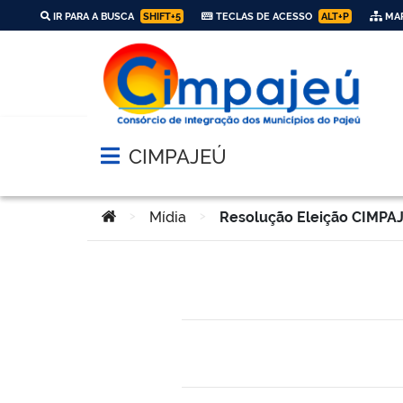
IR PARA A BUSCA
SHIFT+5
TECLAS DE ACESSO
ALT+P
MAP
CIMPAJEÚ
Abrir menu principal de navegação
Você está aqui:
>
Mídia
>
Resolução Eleição CIMPA