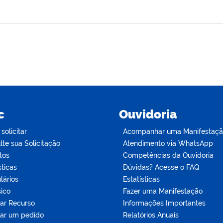
c
Ouvidoria
olicitar
Acompanhar uma Manifestaç
te sua Solicitação
Atendimento via WhatsApp
tos
Competências da Ouvidoria
sticas
Dúvidas? Acesse o FAQ
lários
Estatísticas
sico
Fazer uma Manifestação
tar Recurso
Informações Importantes
tar um pedido
Relatórios Anuais