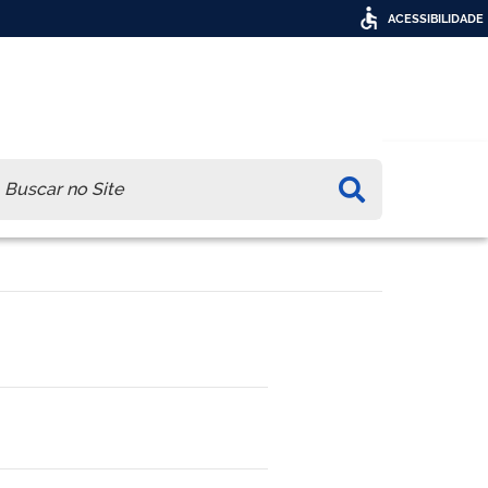
ACESSIBILIDADE
ca
́