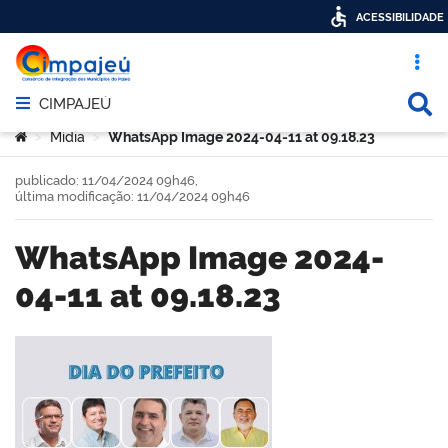
ACESSIBILIDADE
Acesso ráp
Busca
CIMPAJEÚ
Abrir menu principal de navegação
Você está aqui:
Mídia
WhatsApp Image 2024-04-11 at 09.18.23
>
>
publicado: 11/04/2024 09h46,
última modificação: 11/04/2024 09h46
WhatsApp Image 2024-
04-11 at 09.18.23
book