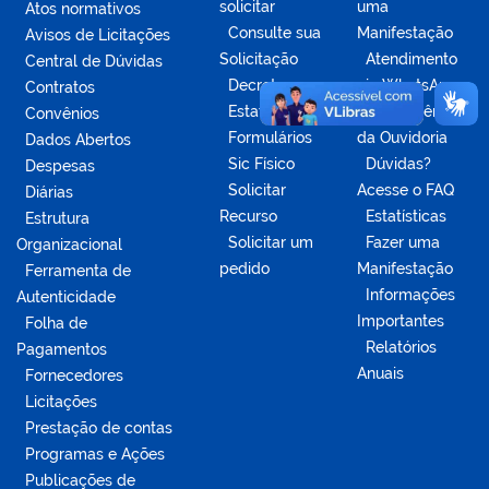
solicitar
uma
Atos normativos
Consulte sua
Manifestação
Avisos de Licitações
Solicitação
Atendimento
Central de Dúvidas
Decretos
via WhatsApp
Contratos
Estatísticas
Competências
Convênios
Formulários
da Ouvidoria
Dados Abertos
Sic Físico
Dúvidas?
Despesas
Solicitar
Acesse o FAQ
Diárias
Recurso
Estatísticas
Estrutura
Solicitar um
Fazer uma
Organizacional
pedido
Manifestação
Ferramenta de
Informações
Autenticidade
Importantes
Folha de
Relatórios
Pagamentos
Anuais
Fornecedores
Licitações
Prestação de contas
Programas e Ações
Publicações de