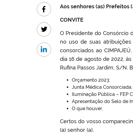
Aos senhores (as) Prefeitos 
Facebook
CONVITE
Twitter
O Presidente do Consórcio d
no uso de suas atribuições
consorciados ao CIMPAJEÚ, pa
Linkedin
dia 16 de agosto de 2022, às
Rufina Passos Jardim, S/N. B
Orçamento 2023;
Junta Médica Consorciada;
Iluminação Pública – FEP 
Apresentação do Selo de I
O que houver.
Certos do vosso compareci
(a) senhor (a).