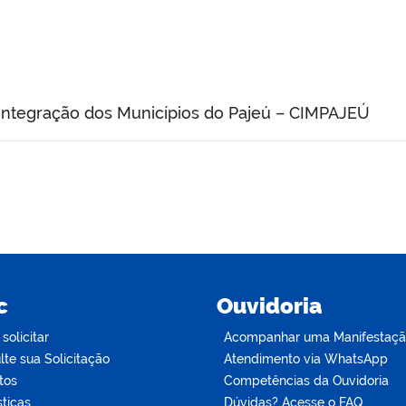
Integração dos Municípios do Pajeú – CIMPAJEÚ
c
Ouvidoria
olicitar
Acompanhar uma Manifestaç
te sua Solicitação
Atendimento via WhatsApp
tos
Competências da Ouvidoria
sticas
Dúvidas? Acesse o FAQ