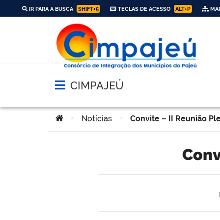
IR PARA A BUSCA
SHIFT+5
TECLAS DE ACESSO
ALT+P
MAP
CIMPAJEÚ
Abrir menu principal de navegação
Você está aqui:
>
Notícias
>
Convite – II Reunião Ple
Con