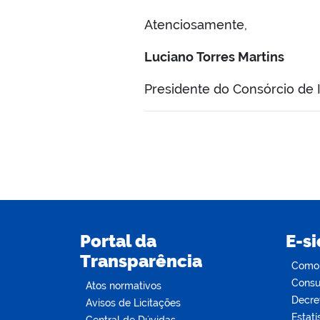
Atenciosamente,
Luciano Torres Martins
Presidente do Consórcio de 
Portal da
E-si
Transparência
Como s
Consul
Atos normativos
Decre
Avisos de Licitações
Estatí