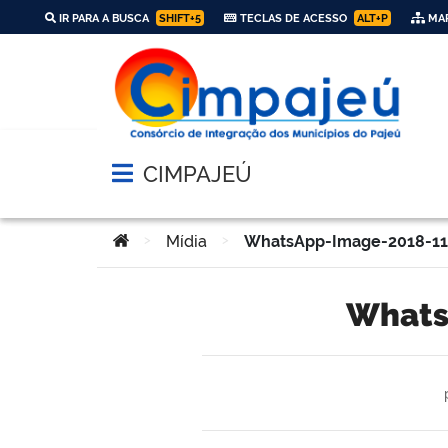
IR PARA A BUSCA
SHIFT+5
TECLAS DE ACESSO
ALT+P
MAP
CIMPAJEÚ
Abrir menu principal de navegação
Você está aqui:
>
Mídia
>
WhatsApp-Image-2018-11-
What