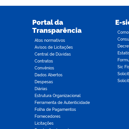
Portal da
E-si
Transparência
Como s
Consul
Atos normativos
Decre
Avisos de Licitações
Estatí
Central de Dúvidas
Formu
Contratos
Sic Fí
Convênios
Solici
Dados Abertos
Solici
Despesas
Diárias
Estrutura Organizacional
Ferramenta de Autenticidade
Folha de Pagamentos
Fornecedores
Licitações