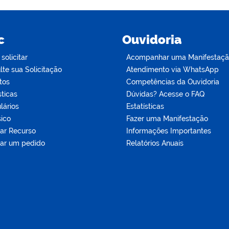
c
Ouvidoria
olicitar
Acompanhar uma Manifestaç
te sua Solicitação
Atendimento via WhatsApp
tos
Competências da Ouvidoria
sticas
Dúvidas? Acesse o FAQ
lários
Estatísticas
sico
Fazer uma Manifestação
tar Recurso
Informações Importantes
tar um pedido
Relatórios Anuais