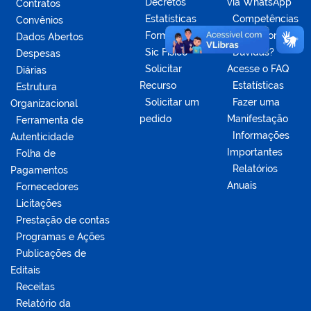
Decretos
via WhatsApp
Contratos
Estatísticas
Competências
Convênios
Formulários
da Ouvidoria
Dados Abertos
Sic Físico
Dúvidas?
Despesas
Solicitar
Acesse o FAQ
Diárias
Recurso
Estatísticas
Estrutura
Solicitar um
Fazer uma
Organizacional
pedido
Manifestação
Ferramenta de
Informações
Autenticidade
Importantes
Folha de
Relatórios
Pagamentos
Anuais
Fornecedores
Licitações
Prestação de contas
Programas e Ações
Publicações de
Editais
Receitas
Relatório da