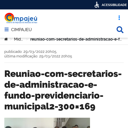
ACESSIBILIDADE
Acesso ráp
Busca
CIMPAJEÚ
Abrir menu principal de navegação
Você está aqui:
Mídia
reuniao-com-secretarios-de-administracao-e-fundo-previdenciario-municipal2-300×169
>
>
publicado: 29/03/2022 20h05,
última modificação: 29/03/2022 20h05
reuniao-com-secretarios-
de-administracao-e-
fundo-previdenciario-
municipal2-300×169