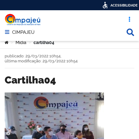
ACESSIBILIDADE
Acesso ráp
Busca
CIMPAJEÚ
Abrir menu principal de navegação
Você está aqui:
Mídia
cartilha04
>
>
publicado: 29/03/2022 10h54,
última modificação: 29/03/2022 10h54
cartilha04
book
er