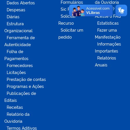
Formulários
da Ouvidoria
Dados Abertos
Sic Físico
Dúvidas?
Despesas
Solicitar
Acesse o FAQ
Diárias
Recurso
Estatísticas
Estrutura
Solicitar um
Fazer uma
Organizacional
pedido
Manifestação
Ferramenta de
Informações
Autenticidade
Importantes
Folha de
Relatórios
Pagamentos
Anuais
Fornecedores
Licitações
Prestação de contas
Programas e Ações
Publicações de
Editais
Receitas
Relatório da
Ouvidoria
Termos Aditivos