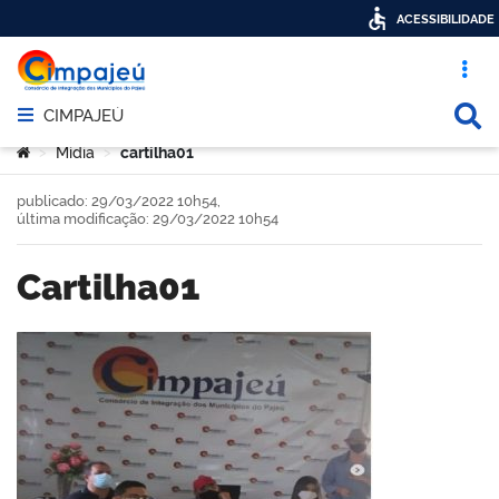
ACESSIBILIDADE
Acesso ráp
Busca
CIMPAJEÚ
Abrir menu principal de navegação
Você está aqui:
Mídia
cartilha01
>
>
publicado: 29/03/2022 10h54,
última modificação: 29/03/2022 10h54
cartilha01
book
er