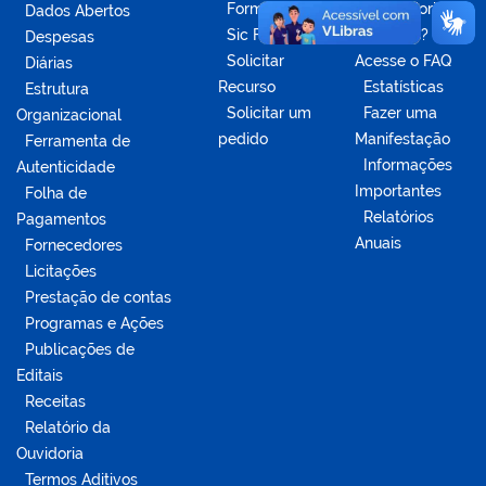
Formulários
da Ouvidoria
Dados Abertos
Sic Físico
Dúvidas?
Despesas
Solicitar
Acesse o FAQ
Diárias
Recurso
Estatísticas
Estrutura
Solicitar um
Fazer uma
Organizacional
pedido
Manifestação
Ferramenta de
Informações
Autenticidade
Importantes
Folha de
Relatórios
Pagamentos
Anuais
Fornecedores
Licitações
Prestação de contas
Programas e Ações
Publicações de
Editais
Receitas
Relatório da
Ouvidoria
Termos Aditivos