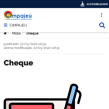
ACESSIBILIDADE
Acesso ráp
Busca
CIMPAJEÚ
Abrir menu principal de navegação
Você está aqui:
Mídia
cheque
>
>
publicado: 27/03/2022 11h31,
última modificação: 27/03/2022 11h31
cheque
book
er