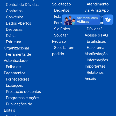
Solicitação
Atendimento
Central de Dúvidas
Decretos
via WhatsApp
Contratos
Estatísticas
Competências
Convênios
Formulários
da Ouvidoria
Dados Abertos
Sic Físico
Dúvidas?
Despesas
Solicitar
Acesse o FAQ
Diárias
Recurso
Estatísticas
Estrutura
Solicitar um
Fazer uma
Organizacional
pedido
Manifestação
Ferramenta de
Informações
Autenticidade
Importantes
Folha de
Relatórios
Pagamentos
Anuais
Fornecedores
Licitações
Prestação de contas
Programas e Ações
Publicações de
Editais