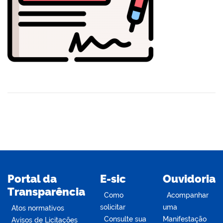
din
Portal da
E-sic
Ouvidoria
Transparência
Como
Acompanhar
solicitar
uma
Atos normativos
Consulte sua
Manifestação
Avisos de Licitações