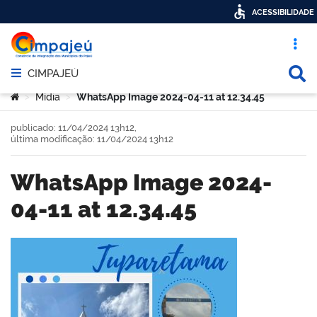
ACESSIBILIDADE
Acesso ráp
Busca
CIMPAJEÚ
Abrir menu principal de navegação
Você está aqui:
Mídia
WhatsApp Image 2024-04-11 at 12.34.45
>
>
publicado: 11/04/2024 13h12,
última modificação: 11/04/2024 13h12
WhatsApp Image 2024-
04-11 at 12.34.45
book