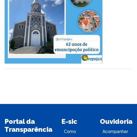
er
din
Portal da
E-sic
Ouvidoria
Transparência
Como
Acompanhar