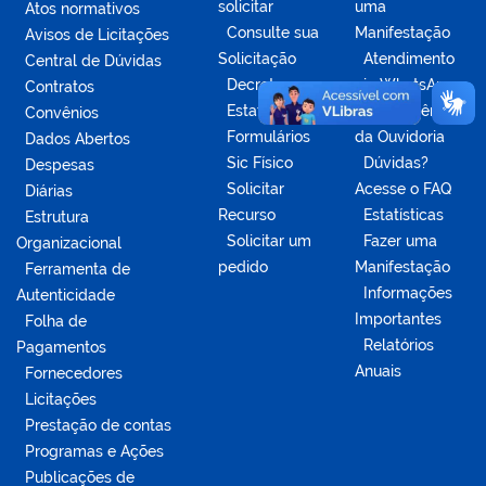
solicitar
uma
Atos normativos
Consulte sua
Manifestação
Avisos de Licitações
Solicitação
Atendimento
Central de Dúvidas
Decretos
via WhatsApp
Contratos
Estatísticas
Competências
Convênios
Formulários
da Ouvidoria
Dados Abertos
Sic Físico
Dúvidas?
Despesas
Solicitar
Acesse o FAQ
Diárias
Recurso
Estatísticas
Estrutura
Solicitar um
Fazer uma
Organizacional
pedido
Manifestação
Ferramenta de
Informações
Autenticidade
Importantes
Folha de
Relatórios
Pagamentos
Anuais
Fornecedores
Licitações
Prestação de contas
Programas e Ações
Publicações de