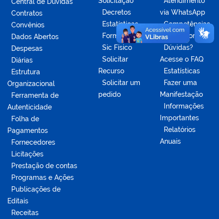
Solicitação
Atendimento
Central de Dúvidas
Decretos
via WhatsApp
Contratos
Estatísticas
Competências
Convênios
Formulários
da Ouvidoria
Dados Abertos
Sic Físico
Dúvidas?
Despesas
Solicitar
Acesse o FAQ
Diárias
Recurso
Estatísticas
Estrutura
Solicitar um
Fazer uma
Organizacional
pedido
Manifestação
Ferramenta de
Informações
Autenticidade
Importantes
Folha de
Relatórios
Pagamentos
Anuais
Fornecedores
Licitações
Prestação de contas
Programas e Ações
Publicações de
Editais
Receitas