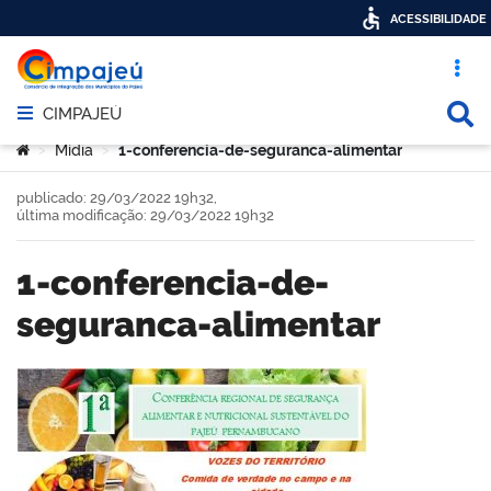
ACESSIBILIDADE
Acesso ráp
Busca
CIMPAJEÚ
Abrir menu principal de navegação
Você está aqui:
Mídia
1-conferencia-de-seguranca-alimentar
>
>
publicado: 29/03/2022 19h32,
última modificação: 29/03/2022 19h32
1-conferencia-de-
seguranca-alimentar
book